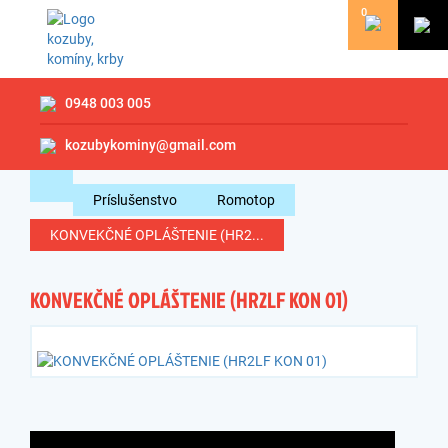
0
0948 003 005
kozubykominy@gmail.com
Príslušenstvo
Romotop
KONVEKČNÉ OPLÁŠTENIE (HR2...
KONVEKČNÉ OPLÁŠTENIE (HR2LF KON 01)