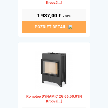
Krbová[...]
1 937,00
€
s DPH
POZRIEŤ DETAIL
Romotop DYNAMIC 2G 66.50.01N
Krbová[...]