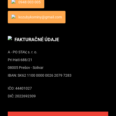
0948 003 005
kozubykominy@gmail.com
FAKTURAČNÉ ÚDAJE
A - PO STAV, s. r. o.
Pri Hati 688/21
08005 Prešov - Solivar
IBAN: SK62 1100 0000 0026 2079 7283
IČO: 44401027
DIČ: 2022692309