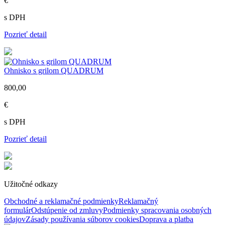
€
s DPH
Pozrieť detail
Ohnisko s grilom QUADRUM
800,00
€
s DPH
Pozrieť detail
Užitočné odkazy
Obchodné a reklamačné podmienky
Reklamačný
formulár
Odstúpenie od zmluvy
Podmienky spracovania osobných
údajov
Zásady používania súborov cookies
Doprava a platba