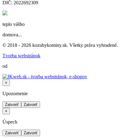
DIČ: 2022692309
teplo vášho
domova...
© 2018 - 2026 kozubykominy.sk. Všetky práva vyhradené.
Tvorba webstránok
od
×
Upozornenie
Zatvoriť
Zatvoriť
×
Úspech
Zatvoriť
Zatvoriť