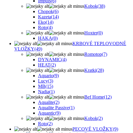
Impuls
(6)
Kobok
(38)
Chopok
(6)
Kazeta
(14)
Eko
(14)
Roto
(4)
Hoxter
(0)
HAKA
(0)
KRBOVÉ TEPLOVODNÉ
VLOŽKY
(49)
Romotop
(7)
DYNAMIC
(4)
HEAT
(2)
Kratki
(28)
Aquario
(9)
Lucy
(3)
MB
(15)
Nadia
(1)
Bef Home
(12)
Aqualite
(2)
Aqualite Passive
(1)
Aquantic
(9)
Kobok
(2)
Roto
(2)
PECOVÉ VLOŽKY
(9)