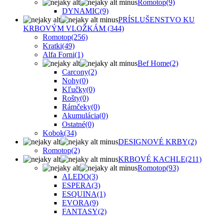
Romotop
(9)
DYNAMIC
(9)
PRÍSLUŠENSTVO KU
KRBOVÝM VLOŽKÁM
(344)
Romotop
(256)
Kratki
(49)
Alfa Forni
(1)
Bef Home
(2)
Carcony
(2)
Nohy
(0)
Kľučky
(0)
Rošty
(0)
Rámčeky
(0)
Akumulácia
(0)
Ostatné
(0)
Kobok
(34)
DESIGNOVÉ KRBY
(2)
Romotop
(2)
KRBOVÉ KACHLE
(211)
Romotop
(93)
ALEDO
(3)
ESPERA
(3)
ESQUINA
(1)
EVORA
(9)
FANTASY
(2)