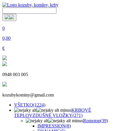
0
0,00
€
0948 003 005
kozubykominy@gmail.com
VŠETKO
(1224)
KRBOVÉ
TEPLOVZDUŠNÉ VLOŽKY
(271)
Romotop
(39)
IMPRESSION
(8)