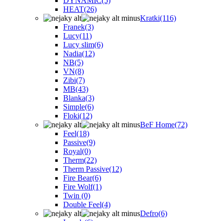
DYNAMIC
(5)
HEAT
(26)
Kratki
(116)
Franek
(3)
Lucy
(11)
Lucy slim
(6)
Nadia
(12)
NB
(5)
VN
(8)
Zibi
(7)
MB
(43)
Blanka
(3)
Simple
(6)
Floki
(12)
BeF Home
(72)
Feel
(18)
Passive
(9)
Royal
(0)
Therm
(22)
Therm Passive
(12)
Fire Bear
(6)
Fire Wolf
(1)
Twin
(0)
Double Feel
(4)
Defro
(6)