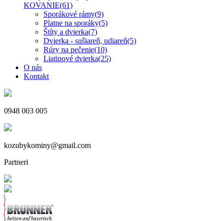
KOVANIE
(61)
Sporákové rámy
(9)
Platne na sporáky
(5)
Štíty a dvierka
(7)
Dvierka - sušiareň, udiareň
(5)
Rúry na pečenie
(10)
Liatinové dvierka
(25)
O nás
Kontakt
0948 003 005
kozubykominy@gmail.com
Partneri