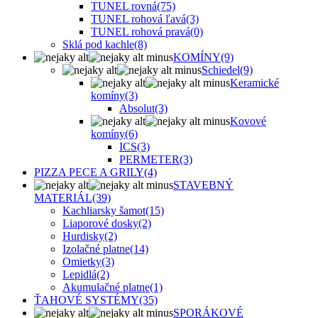
TUNEL rovná
(75)
TUNEL rohová ľavá
(3)
TUNEL rohová pravá
(0)
Sklá pod kachle
(8)
KOMÍNY
(9)
Schiedel
(9)
Keramické
komíny
(3)
Absolut
(3)
Kovové
komíny
(6)
ICS
(3)
PERMETER
(3)
PIZZA PECE A GRILY
(4)
STAVEBNÝ
MATERIÁL
(39)
Kachliarsky šamot
(15)
Liaporové dosky
(2)
Hurdisky
(2)
Izolačné platne
(14)
Omietky
(3)
Lepidlá
(2)
Akumulačné platne
(1)
ŤAHOVÉ SYSTÉMY
(35)
SPORÁKOVÉ