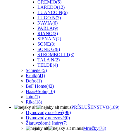
GREMIO
(5)
LAREDO
(12)
LUANCO N
(6)
LUGO N
(7)
NAVIA
(6)
PARLA
(9)
RIANO
(3)
SIENA N
(2)
SONE
(8)
SONE G
(8)
STROMBOLI T
(3)
TALA N
(2)
TELDE
(4)
Schiedel
(5)
Kratki
(41)
Defro
(1)
BeF Home
(42)
Haas+Sohn
(10)
Jotul
(1)
Rika
(18)
PRÍSLUŠENSTVO
(189)
Dymovody oceľové
(96)
Dymovody nerezové
(0)
Žiaruvzdorné šnúry
(7)
Mriežky
(78)