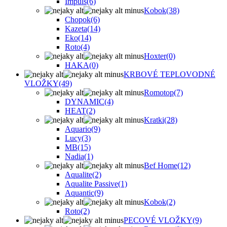
Impuls
(6)
Kobok
(38)
Chopok
(6)
Kazeta
(14)
Eko
(14)
Roto
(4)
Hoxter
(0)
HAKA
(0)
KRBOVÉ TEPLOVODNÉ
VLOŽKY
(49)
Romotop
(7)
DYNAMIC
(4)
HEAT
(2)
Kratki
(28)
Aquario
(9)
Lucy
(3)
MB
(15)
Nadia
(1)
Bef Home
(12)
Aqualite
(2)
Aqualite Passive
(1)
Aquantic
(9)
Kobok
(2)
Roto
(2)
PECOVÉ VLOŽKY
(9)