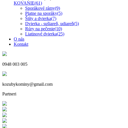
KOVANIE
(61)
Sporákové rámy
(9)
Platne na sporáky
(5)
Štíty a dvierka
(7)
Dvierka - sušiareň, udiareň
(5)
Rúry na pečenie
(10)
Liatinové dvierka
(25)
O nás
Kontakt
0948 003 005
kozubykominy@gmail.com
Partneri