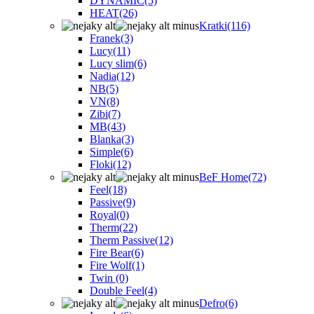
DYNAMIC
(5)
HEAT
(26)
Kratki
(116)
Franek
(3)
Lucy
(11)
Lucy slim
(6)
Nadia
(12)
NB
(5)
VN
(8)
Zibi
(7)
MB
(43)
Blanka
(3)
Simple
(6)
Floki
(12)
BeF Home
(72)
Feel
(18)
Passive
(9)
Royal
(0)
Therm
(22)
Therm Passive
(12)
Fire Bear
(6)
Fire Wolf
(1)
Twin
(0)
Double Feel
(4)
Defro
(6)