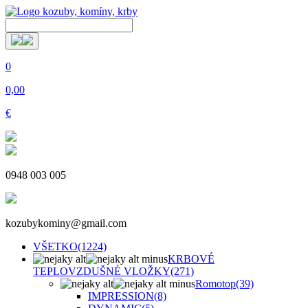
0
0,00
€
0948 003 005
kozubykominy@gmail.com
VŠETKO
(1224)
KRBOVÉ
TEPLOVZDUŠNÉ VLOŽKY
(271)
Romotop
(39)
IMPRESSION
(8)