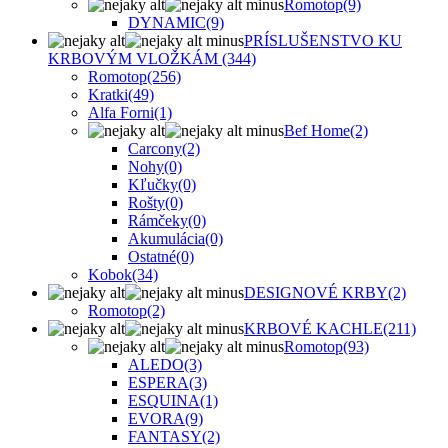
Romotop
(9)
DYNAMIC
(9)
PRÍSLUŠENSTVO KU
KRBOVÝM VLOŽKÁM
(344)
Romotop
(256)
Kratki
(49)
Alfa Forni
(1)
Bef Home
(2)
Carcony
(2)
Nohy
(0)
Kľučky
(0)
Rošty
(0)
Rámčeky
(0)
Akumulácia
(0)
Ostatné
(0)
Kobok
(34)
DESIGNOVÉ KRBY
(2)
Romotop
(2)
KRBOVÉ KACHLE
(211)
Romotop
(93)
ALEDO
(3)
ESPERA
(3)
ESQUINA
(1)
EVORA
(9)
FANTASY
(2)