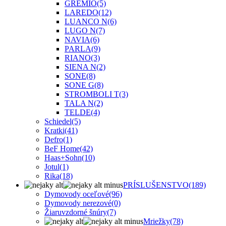
GREMIO
(5)
LAREDO
(12)
LUANCO N
(6)
LUGO N
(7)
NAVIA
(6)
PARLA
(9)
RIANO
(3)
SIENA N
(2)
SONE
(8)
SONE G
(8)
STROMBOLI T
(3)
TALA N
(2)
TELDE
(4)
Schiedel
(5)
Kratki
(41)
Defro
(1)
BeF Home
(42)
Haas+Sohn
(10)
Jotul
(1)
Rika
(18)
PRÍSLUŠENSTVO
(189)
Dymovody oceľové
(96)
Dymovody nerezové
(0)
Žiaruvzdorné šnúry
(7)
Mriežky
(78)