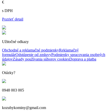
€
s DPH
Pozrieť detail
Užitočné odkazy
Obchodné a reklamačné podmienky
Reklamačný
formulár
Odstúpenie od zmluvy
Podmienky spracovania osobných
údajov
Zásady používania súborov cookies
Doprava a platba
Otázky?
0948 003 005
kozubykominy@gmail.com