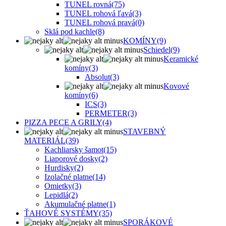
TUNEL rovná
(75)
TUNEL rohová ľavá
(3)
TUNEL rohová pravá
(0)
Sklá pod kachle
(8)
KOMÍNY
(9)
Schiedel
(9)
Keramické
komíny
(3)
Absolut
(3)
Kovové
komíny
(6)
ICS
(3)
PERMETER
(3)
PIZZA PECE A GRILY
(4)
STAVEBNÝ
MATERIÁL
(39)
Kachliarsky šamot
(15)
Liaporové dosky
(2)
Hurdisky
(2)
Izolačné platne
(14)
Omietky
(3)
Lepidlá
(2)
Akumulačné platne
(1)
ŤAHOVÉ SYSTÉMY
(35)
SPORÁKOVÉ