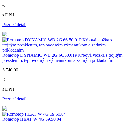
€
s DPH
Pozrieť detail
Romotop DYNAMIC WB 2G 66.50.01P Krbová vložka s trojitým
presklením, teplovodným výmenníkom a zadným prikladaním
3 740,00
€
s DPH
Pozrieť detail
Romotop HEAT W 4G 59.50.04