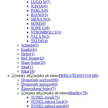
LUGO N
(7)
NAVIA
(6)
PARLA
(9)
RIANO
(3)
SIENA N
(2)
SONE
(8)
SONE G
(8)
STROMBOLI T
(3)
TALA N
(2)
TELDE
(4)
Schiedel
(5)
Kratki
(41)
Defro
(1)
BeF Home
(42)
Haas+Sohn
(10)
Jotul
(1)
Rika
(18)
PRÍSLUŠENSTVO
(189)
Dymovody oceľové
(96)
Dymovody nerezové
(0)
Žiaruvzdorné šnúry
(7)
Mriežky
(78)
TUNEL rovná
(75)
TUNEL rohová ľavá
(3)
TUNEL rohová pravá
(0)