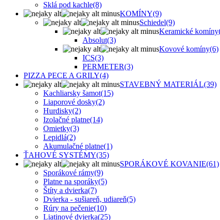
Sklá pod kachle
(8)
KOMÍNY
(9)
Schiedel
(9)
Keramické komíny
Absolut
(3)
Kovové komíny
(6)
ICS
(3)
PERMETER
(3)
PIZZA PECE A GRILY
(4)
STAVEBNÝ MATERIÁL
(39)
Kachliarsky šamot
(15)
Liaporové dosky
(2)
Hurdisky
(2)
Izolačné platne
(14)
Omietky
(3)
Lepidlá
(2)
Akumulačné platne
(1)
ŤAHOVÉ SYSTÉMY
(35)
SPORÁKOVÉ KOVANIE
(61)
Sporákové rámy
(9)
Platne na sporáky
(5)
Štíty a dvierka
(7)
Dvierka - sušiareň, udiareň
(5)
Rúry na pečenie
(10)
Liatinové dvierka
(25)