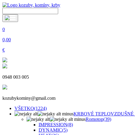
0
0,00
€
0948 003 005
kozubykominy@gmail.com
VŠETKO
(1224)
KRBOVÉ TEPLOVZDUŠNÉ
Romotop
(39)
IMPRESSION
(8)
DYNAMIC
(5)