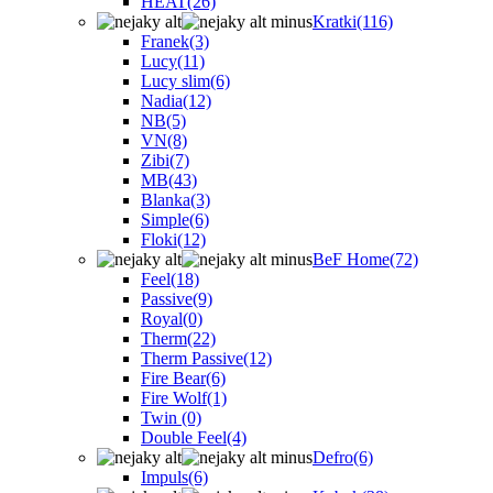
HEAT
(26)
Kratki
(116)
Franek
(3)
Lucy
(11)
Lucy slim
(6)
Nadia
(12)
NB
(5)
VN
(8)
Zibi
(7)
MB
(43)
Blanka
(3)
Simple
(6)
Floki
(12)
BeF Home
(72)
Feel
(18)
Passive
(9)
Royal
(0)
Therm
(22)
Therm Passive
(12)
Fire Bear
(6)
Fire Wolf
(1)
Twin
(0)
Double Feel
(4)
Defro
(6)
Impuls
(6)