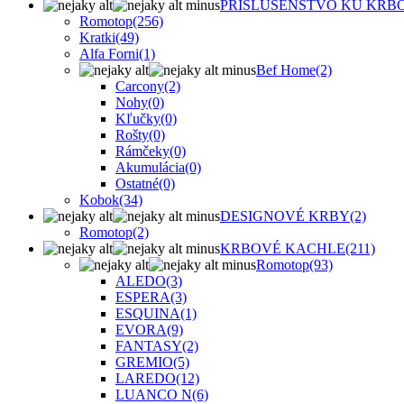
PRÍSLUŠENSTVO KU KR
Romotop
(256)
Kratki
(49)
Alfa Forni
(1)
Bef Home
(2)
Carcony
(2)
Nohy
(0)
Kľučky
(0)
Rošty
(0)
Rámčeky
(0)
Akumulácia
(0)
Ostatné
(0)
Kobok
(34)
DESIGNOVÉ KRBY
(2)
Romotop
(2)
KRBOVÉ KACHLE
(211)
Romotop
(93)
ALEDO
(3)
ESPERA
(3)
ESQUINA
(1)
EVORA
(9)
FANTASY
(2)
GREMIO
(5)
LAREDO
(12)
LUANCO N
(6)