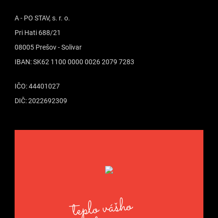
A - PO STAV, s. r. o.
Pri Hati 688/21
08005 Prešov - Solivar
IBAN: SK62 1100 0000 0026 2079 7283
IČO: 44401027
DIČ: 2022692309
teplo vášho