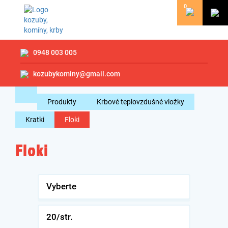
0
0948 003 005
kozubykominy@gmail.com
Produkty
Krbové teplovzdušné vložky
Kratki
Floki
Floki