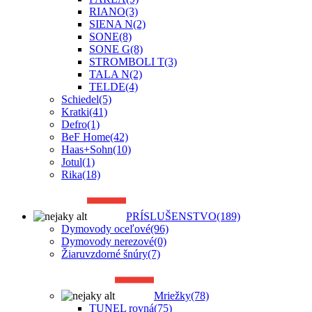
RIANO
(3)
SIENA N
(2)
SONE
(8)
SONE G
(8)
STROMBOLI T
(3)
TALA N
(2)
TELDE
(4)
Schiedel
(5)
Kratki
(41)
Defro
(1)
BeF Home
(42)
Haas+Sohn
(10)
Jotul
(1)
Rika
(18)
PRÍSLUŠENSTVO
(189)
Dymovody oceľové
(96)
Dymovody nerezové
(0)
Žiaruvzdorné šnúry
(7)
Mriežky
(78)
TUNEL rovná
(75)