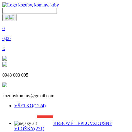
0
0,00
€
0948 003 005
kozubykominy@gmail.com
VŠETKO
(1224)
KRBOVÉ TEPLOVZDUŠNÉ
VLOŽKY
(271)