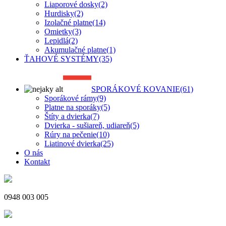
Liaporové dosky
(2)
Hurdisky
(2)
Izolačné platne
(14)
Omietky
(3)
Lepidlá
(2)
Akumulačné platne
(1)
ŤAHOVÉ SYSTÉMY
(35)
SPORÁKOVÉ KOVANIE
(61)
Sporákové rámy
(9)
Platne na sporáky
(5)
Štíty a dvierka
(7)
Dvierka - sušiareň, udiareň
(5)
Rúry na pečenie
(10)
Liatinové dvierka
(25)
O nás
Kontakt
0948 003 005