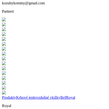
kozubykominy@gmail.com
Partneri
Produkty
Krbové teplovzdušné vložky
Bef
Royal
Royal