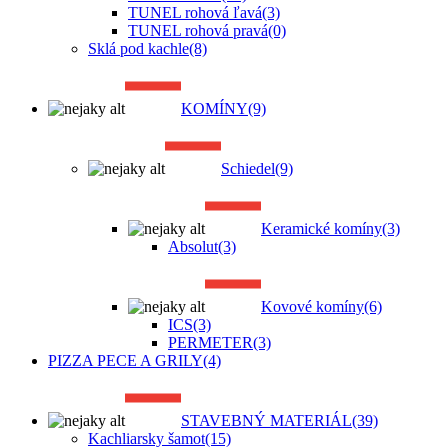
TUNEL rohová ľavá
(3)
TUNEL rohová pravá
(0)
Sklá pod kachle
(8)
KOMÍNY
(9)
Schiedel
(9)
Keramické komíny
(3)
Absolut
(3)
Kovové komíny
(6)
ICS
(3)
PERMETER
(3)
PIZZA PECE A GRILY
(4)
STAVEBNÝ MATERIÁL
(39)
Kachliarsky šamot
(15)