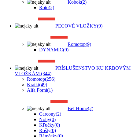
Kobok
(2)
Roto
(2)
PECOVÉ VLOŽKY
(9)
Romotop
(9)
DYNAMIC
(9)
PRÍSLUŠENSTVO KU KRBOVÝM
VLOŽKÁM
(344)
Romotop
(256)
Kratki
(49)
Alfa Forni
(1)
Bef Home
(2)
Carcony
(2)
Nohy
(0)
Kľučky
(0)
Rošty
(0)
Rámčeky
(0)