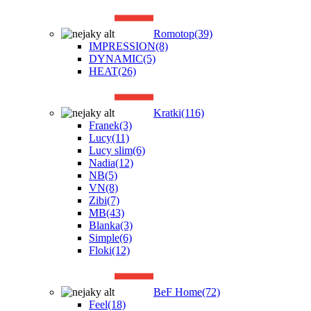
Romotop
(39)
IMPRESSION
(8)
DYNAMIC
(5)
HEAT
(26)
Kratki
(116)
Franek
(3)
Lucy
(11)
Lucy slim
(6)
Nadia
(12)
NB
(5)
VN
(8)
Zibi
(7)
MB
(43)
Blanka
(3)
Simple
(6)
Floki
(12)
BeF Home
(72)
Feel
(18)