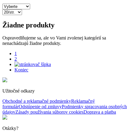
Žiadne produkty
Ospravedlňujeme sa, ale vo Vami zvolenej kategórií sa
nenachádzajú žiadne produkty.
1
2
Koniec
Užitočné odkazy
Obchodné a reklamačné podmienky
Reklamačný
formulár
Odstúpenie od zmluvy
Podmienky spracovania osobných
údajov
Zásady používania súborov cookies
Doprava a platba
Otázky?