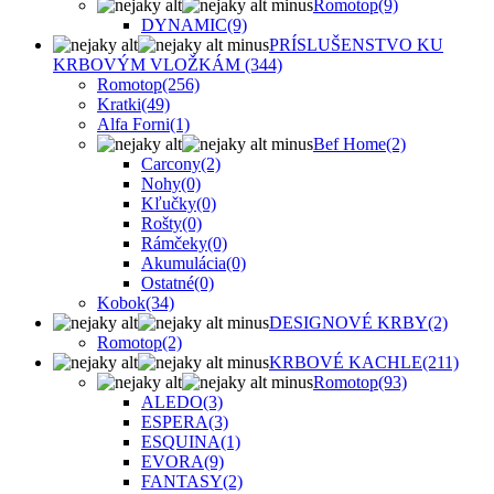
Romotop
(9)
DYNAMIC
(9)
PRÍSLUŠENSTVO KU
KRBOVÝM VLOŽKÁM
(344)
Romotop
(256)
Kratki
(49)
Alfa Forni
(1)
Bef Home
(2)
Carcony
(2)
Nohy
(0)
Kľučky
(0)
Rošty
(0)
Rámčeky
(0)
Akumulácia
(0)
Ostatné
(0)
Kobok
(34)
DESIGNOVÉ KRBY
(2)
Romotop
(2)
KRBOVÉ KACHLE
(211)
Romotop
(93)
ALEDO
(3)
ESPERA
(3)
ESQUINA
(1)
EVORA
(9)
FANTASY
(2)