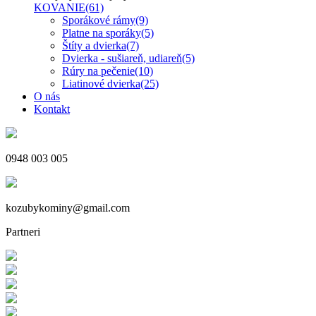
KOVANIE
(61)
Sporákové rámy
(9)
Platne na sporáky
(5)
Štíty a dvierka
(7)
Dvierka - sušiareň, udiareň
(5)
Rúry na pečenie
(10)
Liatinové dvierka
(25)
O nás
Kontakt
0948 003 005
kozubykominy@gmail.com
Partneri