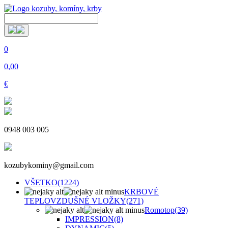
0
0,00
€
0948 003 005
kozubykominy@gmail.com
VŠETKO
(1224)
KRBOVÉ
TEPLOVZDUŠNÉ VLOŽKY
(271)
Romotop
(39)
IMPRESSION
(8)