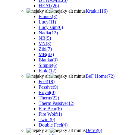
DYNAMIC
(5)
HEAT
(26)
Kratki
(116)
Franek
(3)
Lucy
(11)
Lucy slim
(6)
Nadia
(12)
NB
(5)
VN
(8)
Zibi
(7)
MB
(43)
Blanka
(3)
Simple
(6)
Floki
(12)
BeF Home
(72)
Feel
(18)
Passive
(9)
Royal
(0)
Therm
(22)
Therm Passive
(12)
Fire Bear
(6)
Fire Wolf
(1)
Twin
(0)
Double Feel
(4)
Defro
(6)