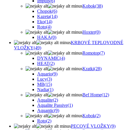
Impuls
(6)
Kobok
(38)
Chopok
(6)
Kazeta
(14)
Eko
(14)
Roto
(4)
Hoxter
(0)
HAKA
(0)
KRBOVÉ TEPLOVODNÉ
VLOŽKY
(49)
Romotop
(7)
DYNAMIC
(4)
HEAT
(2)
Kratki
(28)
Aquario
(9)
Lucy
(3)
MB
(15)
Nadia
(1)
Bef Home
(12)
Aqualite
(2)
Aqualite Passive
(1)
Aquantic
(9)
Kobok
(2)
Roto
(2)
PECOVÉ VLOŽKY
(9)