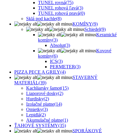
TUNEL rovná
(75)
TUNEL rohová ľavá
(3)
TUNEL rohová pravá
(0)
Sklá pod kachle
(8)
KOMÍNY
(9)
Schiedel
(9)
Keramické
komíny
(3)
Absolut
(3)
Kovové
komíny
(6)
ICS
(3)
PERMETER
(3)
PIZZA PECE A GRILY
(4)
STAVEBNÝ
MATERIÁL
(39)
Kachliarsky šamot
(15)
Liaporové dosky
(2)
Hurdisky
(2)
Izolačné platne
(14)
Omietky
(3)
Lepidlá
(2)
Akumulačné platne
(1)
ŤAHOVÉ SYSTÉMY
(35)
SPORÁKOVÉ