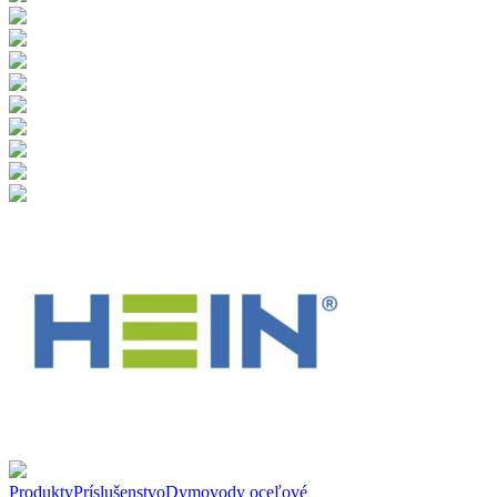
Produkty
Príslušenstvo
Dymovody oceľové