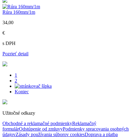
Rúra 160mm/1m
34,00
€
s DPH
Pozrieť detail
1
2
Koniec
Užitočné odkazy
Obchodné a reklamačné podmienky
Reklamačný
formulár
Odstúpenie od zmluvy
Podmienky spracovania osobných
údajov
Zásady používania súborov cookies
Doprava a platba