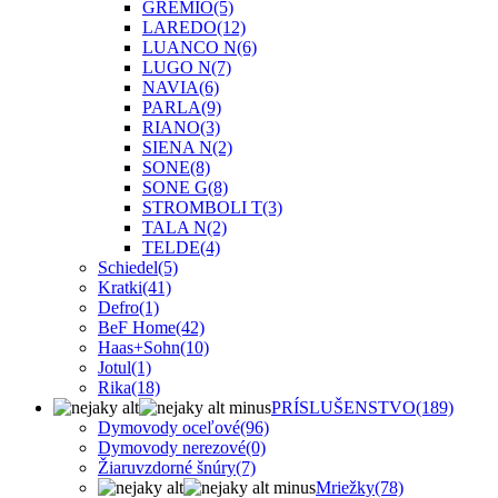
GREMIO
(5)
LAREDO
(12)
LUANCO N
(6)
LUGO N
(7)
NAVIA
(6)
PARLA
(9)
RIANO
(3)
SIENA N
(2)
SONE
(8)
SONE G
(8)
STROMBOLI T
(3)
TALA N
(2)
TELDE
(4)
Schiedel
(5)
Kratki
(41)
Defro
(1)
BeF Home
(42)
Haas+Sohn
(10)
Jotul
(1)
Rika
(18)
PRÍSLUŠENSTVO
(189)
Dymovody oceľové
(96)
Dymovody nerezové
(0)
Žiaruvzdorné šnúry
(7)
Mriežky
(78)