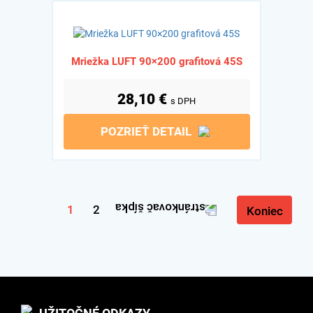
Mriežka LUFT 90×200 grafitová 45S
28,10
€
s DPH
POZRIEŤ DETAIL
1
2
Koniec