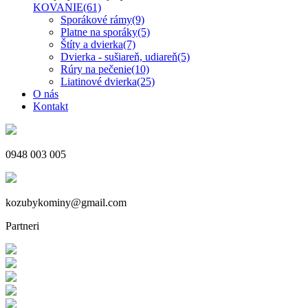
KOVANIE
(61)
Sporákové rámy
(9)
Platne na sporáky
(5)
Štíty a dvierka
(7)
Dvierka - sušiareň, udiareň
(5)
Rúry na pečenie
(10)
Liatinové dvierka
(25)
O nás
Kontakt
0948 003 005
kozubykominy@gmail.com
Partneri