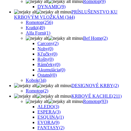
Romotop
(9)
DYNAMIC
(9)
PRÍSLUŠENSTVO KU
KRBOVÝM VLOŽKÁM
(344)
Romotop
(256)
Kratki
(49)
Alfa Forni
(1)
Bef Home
(2)
Carcony
(2)
Nohy
(0)
Kľučky
(0)
Rošty
(0)
Rámčeky
(0)
Akumulácia
(0)
Ostatné
(0)
Kobok
(34)
DESIGNOVÉ KRBY
(2)
Romotop
(2)
KRBOVÉ KACHLE
(211)
Romotop
(93)
ALEDO
(3)
ESPERA
(3)
ESQUINA
(1)
EVORA
(9)
FANTASY
(2)